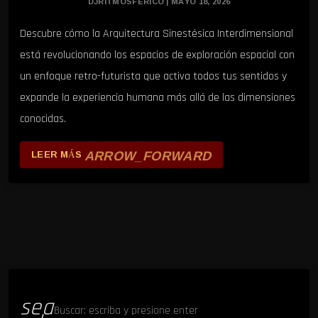
DJRITMOSFERICO | MAYO 18, 2026
Descubre cómo la Arquitectura Sinestésica Interdimensional
está revolucionando los espacios de exploración espacial con
un enfoque retro-futurista que activa todos tus sentidos y
expande la experiencia humana más allá de las dimensiones
conocidas.
ARROW_FORWARD
LEER MÁS
sea