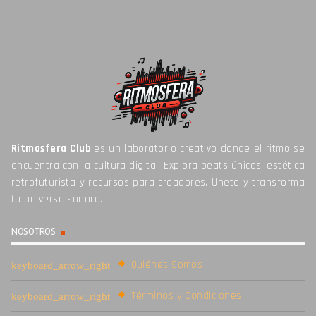
Ritmosfera Club
es un laboratorio creativo donde el ritmo se
encuentra con la cultura digital. Explora beats únicos, estética
retrofuturista y recursos para creadores. Unete y transforma
tu universo sonoro.
NOSOTROS
Quiénes Somos
Términos y Condiciones