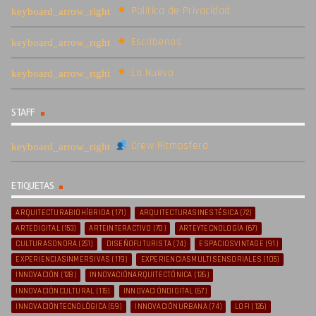
Política de Privacidad
Escríbenos
Lo Nuevo
STAFF
Crew Ritmosfera
ETIQUETAS
ARQUITECTURABIOHÍBRIDA
(171)
ARQUITECTURASINESTÉSICA
(72)
ARTEDIGITAL
(153)
ARTEINTERACTIVO
(70)
ARTEYTECNOLOGÍA
(67)
CULTURASONORA
(251)
DISEÑOFUTURISTA
(74)
ESPACIOSVINTAGE
(91)
EXPERIENCIASINMERSIVAS
(119)
EXPERIENCIASMULTISENSORIALES
(105)
INNOVACIÓN
(128)
INNOVACIÓNARQUITECTÓNICA
(126)
INNOVACIÓNCULTURAL
(115)
INNOVACIÓNDIGITAL
(67)
INNOVACIÓNTECNOLÓGICA
(69)
INNOVACIÓNURBANA
(74)
LOFI
(126)