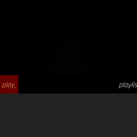
play_
playlis
arrow
t_play