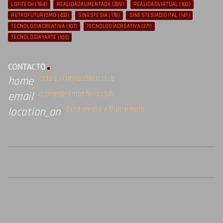
LOFITECH
(184)
REALIDADAUMENTADA
(289)
REALIDADVIRTUAL
(160)
RETROFUTURISMO
(433)
SINESTESIA
(178)
SINESTESIADIGITAL
(141)
TECNOLOGIACREATIVA
(107)
TECNOLOGÍACREATIVA
(371)
TECNOLOGÍAYARTE
(105)
CONTACTO
https://ritmosfera.club
home
admin@ritmosfera.club
email
Guatemala / Guatemala
location_on