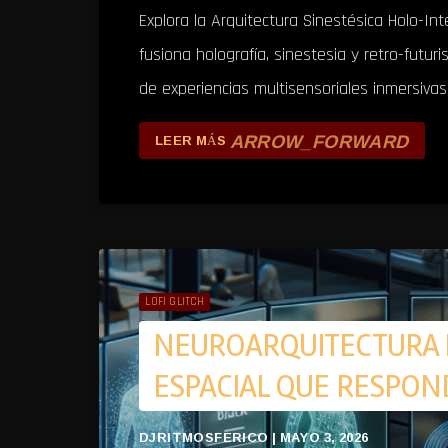
Explora la Arquitectura Sinestésica Holo-In
fusiona holografía, sinestesia y retro-futu
de experiencias multisensoriales inmersivas
ARROW_FORWARD
LEER MÁS
LOFI GLITCH
NEUROARQUITECTURA B
ESPACIAL QUE RESPON
DJRITMOSFERICO | MAYO 3, 2026