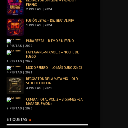
REGGAETÓN SIN EDAD – PASADO Y
PERREO
2 PISTAS | 2024
FUSIÓN LETAL – DEL BEAT AL RIFF
1 PISTAS | 2024
PURA FIESTA – RITMO SIN FRENO
1 PISTAS | 2022
LA PLAYA RE-MIX VOL. 3 – NOCHE DE
FUEGO
1 PISTAS | 2022
MODO PERREO – LO MÁS DURO 22/23
4 PISTAS | 2021
REGGAETÓN DE LA MATA MIX – OLD
SCHOOL EDITION
4 PISTAS | 2021
CUMBIA TOTAL VOL. 2 – BIG JAMES «LA
MATA DEL PAJÓN»
7 PISTAS | 1970
ETIQUETAS