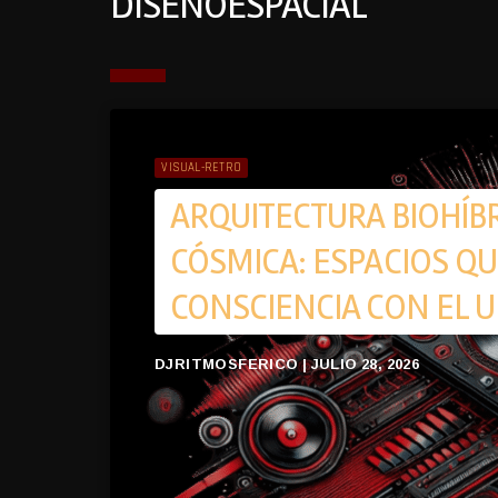
DISEÑOESPACIAL
VISUAL-RETRO
ARQUITECTURA BIOHÍB
CÓSMICA: ESPACIOS Q
CONSCIENCIA CON EL 
DJRITMOSFERICO | JULIO 28, 2026