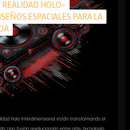
Y REALIDAD HOLO-
SEÑOS ESPACIALES PARA LA
DA
alidad holo-interdimensional están transformando el
da. Una fusión revolucionaria entre arte, tecnología