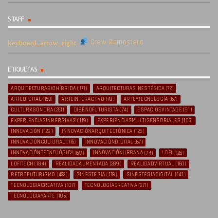
STAFF
Crew Ritmosfera
ETIQUETAS
ARQUITECTURABIOHÍBRIDA
(171)
ARQUITECTURASINESTÉSICA
(72)
ARTEDIGITAL
(153)
ARTEINTERACTIVO
(70)
ARTEYTECNOLOGÍA
(67)
CULTURASONORA
(251)
DISEÑOFUTURISTA
(74)
ESPACIOSVINTAGE
(91)
EXPERIENCIASINMERSIVAS
(119)
EXPERIENCIASMULTISENSORIALES
(105)
INNOVACIÓN
(128)
INNOVACIÓNARQUITECTÓNICA
(126)
INNOVACIÓNCULTURAL
(115)
INNOVACIÓNDIGITAL
(67)
INNOVACIÓNTECNOLÓGICA
(69)
INNOVACIÓNURBANA
(74)
LOFI
(126)
LOFITECH
(184)
REALIDADAUMENTADA
(289)
REALIDADVIRTUAL
(160)
RETROFUTURISMO
(433)
SINESTESIA
(178)
SINESTESIADIGITAL
(141)
TECNOLOGIACREATIVA
(107)
TECNOLOGÍACREATIVA
(371)
TECNOLOGÍAYARTE
(105)