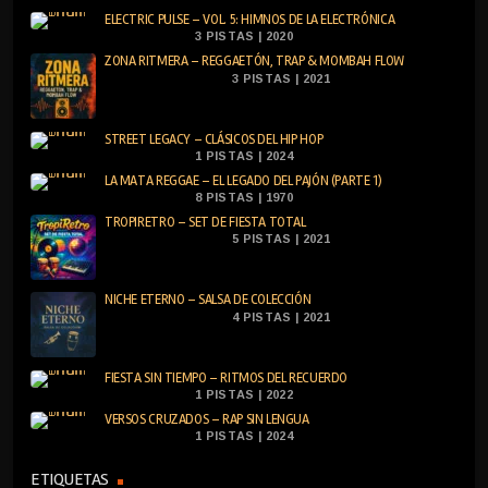
ELECTRIC PULSE – VOL. 5: HIMNOS DE LA ELECTRÓNICA
3 PISTAS | 2020
ZONA RITMERA – REGGAETÓN, TRAP & MOMBAH FLOW
3 PISTAS | 2021
STREET LEGACY – CLÁSICOS DEL HIP HOP
1 PISTAS | 2024
LA MATA REGGAE – EL LEGADO DEL PAJÓN (PARTE 1)
8 PISTAS | 1970
TROPIRETRO – SET DE FIESTA TOTAL
5 PISTAS | 2021
NICHE ETERNO – SALSA DE COLECCIÓN
4 PISTAS | 2021
FIESTA SIN TIEMPO – RITMOS DEL RECUERDO
1 PISTAS | 2022
VERSOS CRUZADOS – RAP SIN LENGUA
1 PISTAS | 2024
ETIQUETAS