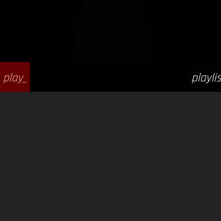
play_
playlis
arrow
t_play