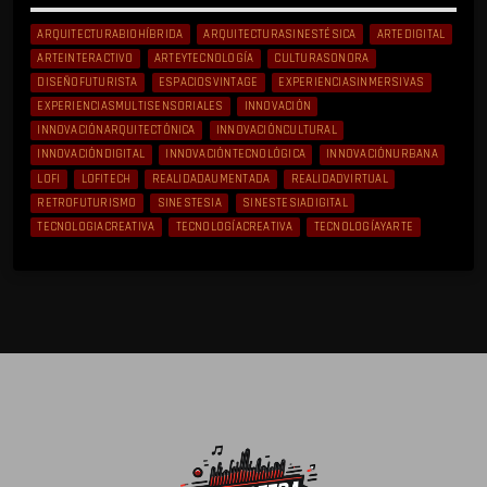
ARQUITECTURABIOHÍBRIDA
ARQUITECTURASINESTÉSICA
ARTEDIGITAL
ARTEINTERACTIVO
ARTEYTECNOLOGÍA
CULTURASONORA
DISEÑOFUTURISTA
ESPACIOSVINTAGE
EXPERIENCIASINMERSIVAS
EXPERIENCIASMULTISENSORIALES
INNOVACIÓN
INNOVACIÓNARQUITECTÓNICA
INNOVACIÓNCULTURAL
INNOVACIÓNDIGITAL
INNOVACIÓNTECNOLÓGICA
INNOVACIÓNURBANA
LOFI
LOFITECH
REALIDADAUMENTADA
REALIDADVIRTUAL
RETROFUTURISMO
SINESTESIA
SINESTESIADIGITAL
TECNOLOGIACREATIVA
TECNOLOGÍACREATIVA
TECNOLOGÍAYARTE