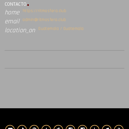
CONTACTO
https://ritmosfera.club
home
admin@ritmosfera.club
email
Guatemala / Guatemala
location_on