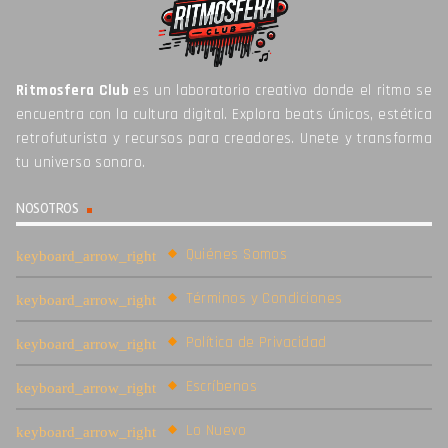
Ritmosfera Club
es un laboratorio creativo donde el ritmo se
encuentra con la cultura digital. Explora beats únicos, estética
retrofuturista y recursos para creadores. Unete y transforma
tu universo sonoro.
NOSOTROS
Quiénes Somos
Términos y Condiciones
Política de Privacidad
Escríbenos
Lo Nuevo