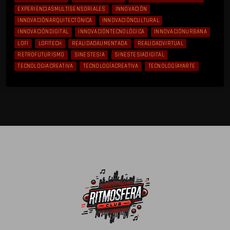
EXPERIENCIASMULTISENSORIALES
INNOVACIÓN
INNOVACIÓNARQUITECTÓNICA
INNOVACIÓNCULTURAL
INNOVACIÓNDIGITAL
INNOVACIÓNTECNOLÓGICA
INNOVACIÓNURBANA
LOFI
LOFITECH
REALIDADAUMENTADA
REALIDADVIRTUAL
RETROFUTURISMO
SINESTESIA
SINESTESIADIGITAL
TECNOLOGIACREATIVA
TECNOLOGÍACREATIVA
TECNOLOGÍAYARTE