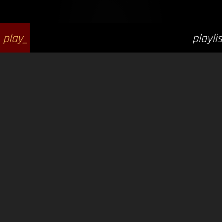
play_
playlis
arrow
t_play