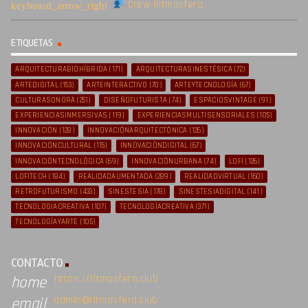
Crew Ritmosfera
ETIQUETAS
ARQUITECTURABIOHÍBRIDA
(171)
ARQUITECTURASINESTÉSICA
(72)
ARTEDIGITAL
(153)
ARTEINTERACTIVO
(70)
ARTEYTECNOLOGÍA
(67)
CULTURASONORA
(251)
DISEÑOFUTURISTA
(74)
ESPACIOSVINTAGE
(91)
EXPERIENCIASINMERSIVAS
(119)
EXPERIENCIASMULTISENSORIALES
(105)
INNOVACIÓN
(128)
INNOVACIÓNARQUITECTÓNICA
(126)
INNOVACIÓNCULTURAL
(115)
INNOVACIÓNDIGITAL
(67)
INNOVACIÓNTECNOLÓGICA
(69)
INNOVACIÓNURBANA
(74)
LOFI
(126)
LOFITECH
(184)
REALIDADAUMENTADA
(289)
REALIDADVIRTUAL
(160)
RETROFUTURISMO
(433)
SINESTESIA
(178)
SINESTESIADIGITAL
(141)
TECNOLOGIACREATIVA
(107)
TECNOLOGÍACREATIVA
(371)
TECNOLOGÍAYARTE
(105)
CONTACTO
https://ritmosfera.club
home
admin@ritmosfera.club
email