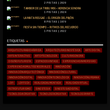
2 PISTAS | 2020
TAMBOR DE LA TRIBU MIX– HERENCIA SONORA
1 PISTAS | 2024
LA MATA REGGAE – EL ORIGEN DEL PAJÓN
8 PISTAS | 1970
FIESTA SIN TIEMPO – RITMOS DEL RECUERDO
1 PISTAS | 2022
ETIQUETAS
ARQUITECTURABIOHÍBRIDA
ARQUITECTURASINESTÉSICA
ARTEDIGITAL
ARTEINTERACTIVO
ARTEYTECNOLOGÍA
CULTURASONORA
DISEÑOFUTURISTA
ESPACIOSVINTAGE
EXPERIENCIASINMERSIVAS
EXPERIENCIASMULTISENSORIALES
INNOVACIÓN
INNOVACIÓNARQUITECTÓNICA
INNOVACIÓNCULTURAL
INNOVACIÓNDIGITAL
INNOVACIÓNTECNOLÓGICA
INNOVACIÓNURBANA
LOFI
LOFITECH
REALIDADAUMENTADA
REALIDADVIRTUAL
RETROFUTURISMO
SINESTESIA
SINESTESIADIGITAL
TECNOLOGIACREATIVA
TECNOLOGÍACREATIVA
TECNOLOGÍAYARTE