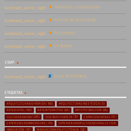
Términos y Condiciones
Política de Privacidad
Escríbenos
Lo Nuevo
STAFF
Crew Ritmosfera
ETIQUETAS
ARQUITECTURABIOHÍBRIDA
(169)
ARQUITECTURASINESTÉSICA
(72)
ARTEDIGITAL
(150)
ARTEINTERACTIVO
(69)
ARTEYTECNOLOGÍA
(66)
CULTURASONORA
(249)
DISEÑOFUTURISTA
(70)
ESPACIOSVINTAGE
(91)
EXPERIENCIASINMERSIVAS
(119)
EXPERIENCIASMULTISENSORIALES
(104)
INNOVACIÓN
(127)
INNOVACIÓNARQUITECTÓNICA
(122)