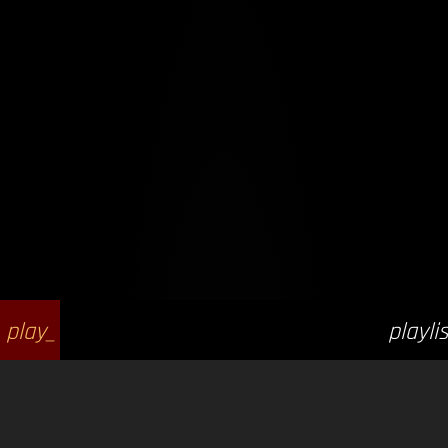
play_
playlis
arrow
t_play