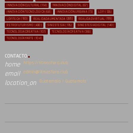
INNOVACIÓNCULTURAL
(114)
INNOVACIÓNDIGITAL
(67)
INNOVACIÓNTECNOLÓGICA
(68)
INNOVACIÓNURBANA
(73)
LOFI
(126)
LOFITECH
(183)
REALIDADAUMENTADA
(285)
REALIDADVIRTUAL
(159)
RETROFUTURISMO
(430)
SINESTESIA
(176)
SINESTESIADIGITAL
(140)
TECNOLOGIACREATIVA
(107)
TECNOLOGÍACREATIVA
(365)
TECNOLOGÍAYARTE
(104)
CONTACTO
https://ritmosfera.club
home
admin@ritmosfera.club
email
Guatemala / Guatemala
location_on