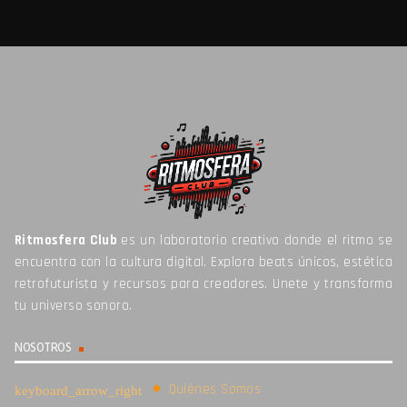
Ritmosfera Club
es un laboratorio creativo donde el ritmo se
encuentra con la cultura digital. Explora beats únicos, estética
retrofuturista y recursos para creadores. Unete y transforma
tu universo sonoro.
NOSOTROS
Quiénes Somos