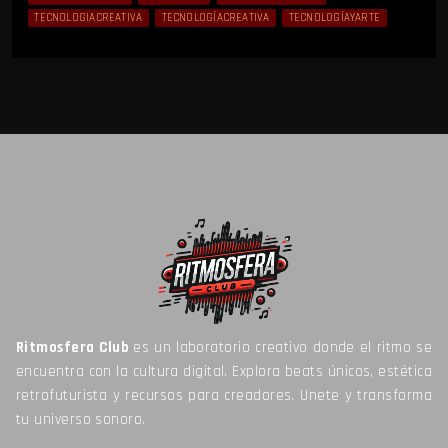
TECNOLOGIACREATIVA
TECNOLOGÍACREATIVA
TECNOLOGÍAYARTE
Ritmosfera Club
es un laboratorio creativo donde el ritmo se
encuentra con la cultura digital. Explora beats únicos, estética
retrofuturista y recursos para creadores. Unete y transforma
tu universo sonoro.