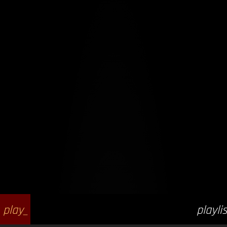
play_
playlis