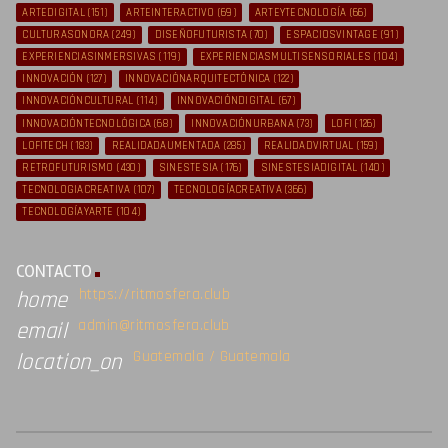
ARTEDIGITAL
(151)
ARTEINTERACTIVO
(69)
ARTEYTECNOLOGÍA
(66)
CULTURASONORA
(249)
DISEÑOFUTURISTA
(70)
ESPACIOSVINTAGE
(91)
EXPERIENCIASINMERSIVAS
(119)
EXPERIENCIASMULTISENSORIALES
(104)
INNOVACIÓN
(127)
INNOVACIÓNARQUITECTÓNICA
(122)
INNOVACIÓNCULTURAL
(114)
INNOVACIÓNDIGITAL
(67)
INNOVACIÓNTECNOLÓGICA
(68)
INNOVACIÓNURBANA
(73)
LOFI
(126)
LOFITECH
(183)
REALIDADAUMENTADA
(285)
REALIDADVIRTUAL
(159)
RETROFUTURISMO
(430)
SINESTESIA
(176)
SINESTESIADIGITAL
(140)
TECNOLOGIACREATIVA
(107)
TECNOLOGÍACREATIVA
(366)
TECNOLOGÍAYARTE
(104)
CONTACTO
https://ritmosfera.club
home
admin@ritmosfera.club
email
Guatemala / Guatemala
location_on