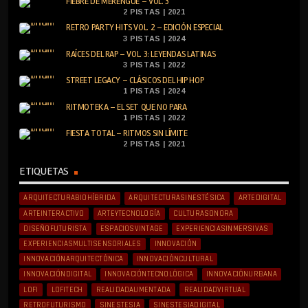
FIEBRE DE MERENGUE – VOL. 3
2 PISTAS | 2021
RETRO PARTY HITS VOL. 2 – EDICIÓN ESPECIAL
3 PISTAS | 2024
RAÍCES DEL RAP – VOL. 3: LEYENDAS LATINAS
3 PISTAS | 2022
STREET LEGACY – CLÁSICOS DEL HIP HOP
1 PISTAS | 2024
RITMOTEKA – EL SET QUE NO PARA
1 PISTAS | 2022
FIESTA TOTAL – RITMOS SIN LÍMITE
2 PISTAS | 2021
ETIQUETAS
ARQUITECTURABIOHÍBRIDA
ARQUITECTURASINESTÉSICA
ARTEDIGITAL
ARTEINTERACTIVO
ARTEYTECNOLOGÍA
CULTURASONORA
DISEÑOFUTURISTA
ESPACIOSVINTAGE
EXPERIENCIASINMERSIVAS
EXPERIENCIASMULTISENSORIALES
INNOVACIÓN
INNOVACIÓNARQUITECTÓNICA
INNOVACIÓNCULTURAL
INNOVACIÓNDIGITAL
INNOVACIÓNTECNOLÓGICA
INNOVACIÓNURBANA
LOFI
LOFITECH
REALIDADAUMENTADA
REALIDADVIRTUAL
RETROFUTURISMO
SINESTESIA
SINESTESIADIGITAL