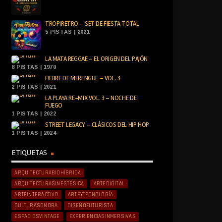
TROPIRETRO – SET DE FIESTA TOTAL
5 PISTAS | 2021
LA MATA REGGAE – EL ORIGEN DEL PAJÓN
8 PISTAS | 1970
FIEBRE DE MERENGUE – VOL. 3
2 PISTAS | 2021
LA PLAYA RE-MIX VOL. 3 – NOCHE DE
FUEGO
1 PISTAS | 2022
STREET LEGACY – CLÁSICOS DEL HIP HOP
1 PISTAS | 2024
ETIQUETAS
ARQUITECTURABIOHÍBRIDA
ARQUITECTURASINESTÉSICA
ARTEDIGITAL
ARTEINTERACTIVO
ARTEYTECNOLOGÍA
CULTURASONORA
DISEÑOFUTURISTA
ESPACIOSVINTAGE
EXPERIENCIASINMERSIVAS