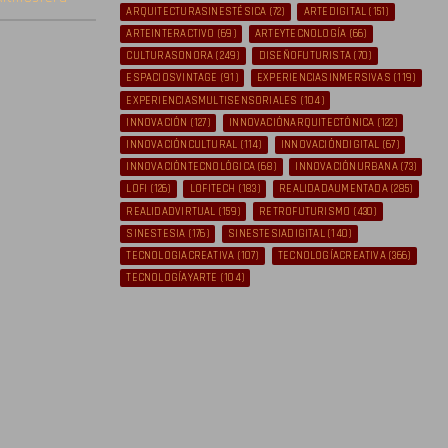
ARQUITECTURASINESTÉSICA
(72)
ARTEDIGITAL
(151)
ARTEINTERACTIVO
(69)
ARTEYTECNOLOGÍA
(66)
CULTURASONORA
(249)
DISEÑOFUTURISTA
(70)
ESPACIOSVINTAGE
(91)
EXPERIENCIASINMERSIVAS
(119)
EXPERIENCIASMULTISENSORIALES
(104)
INNOVACIÓN
(127)
INNOVACIÓNARQUITECTÓNICA
(122)
INNOVACIÓNCULTURAL
(114)
INNOVACIÓNDIGITAL
(67)
INNOVACIÓNTECNOLÓGICA
(68)
INNOVACIÓNURBANA
(73)
LOFI
(126)
LOFITECH
(183)
REALIDADAUMENTADA
(285)
REALIDADVIRTUAL
(159)
RETROFUTURISMO
(430)
SINESTESIA
(176)
SINESTESIADIGITAL
(140)
TECNOLOGIACREATIVA
(107)
TECNOLOGÍACREATIVA
(366)
TECNOLOGÍAYARTE
(104)