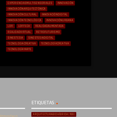
EXPERIENCIASMULTISENSORIALES
INNOVACIÓN
INNOVACIÓNARQUITECTÓNICA
INNOVACIÓNCULTURAL
INNOVACIÓNDIGITAL
INNOVACIÓNTECNOLÓGICA
INNOVACIÓNURBANA
LOFI
LOFITECH
REALIDADAUMENTADA
REALIDADVIRTUAL
RETROFUTURISMO
SINESTESIA
SINESTESIADIGITAL
TECNOLOGIACREATIVA
TECNOLOGÍACREATIVA
TECNOLOGÍAYARTE
ETIQUETAS
ARQUITECTURABIOHÍBRIDA
(169)
itmosfera