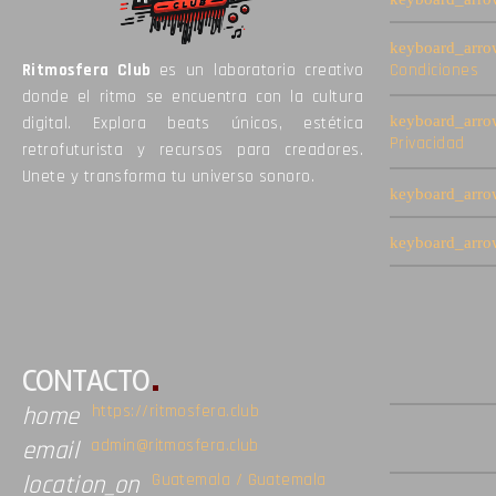
Ritmosfera Club
es un laboratorio creativo
Condiciones
donde el ritmo se encuentra con la cultura
digital. Explora beats únicos, estética
Privacidad
retrofuturista y recursos para creadores.
Unete y transforma tu universo sonoro.
CONTACTO
https://ritmosfera.club
home
admin@ritmosfera.club
email
Guatemala / Guatemala
location_on