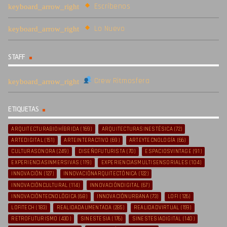
Escríbenos
Lo Nuevo
STAFF
Crew Ritmosfera
ETIQUETAS
ARQUITECTURABIOHÍBRIDA
(169)
ARQUITECTURASINESTÉSICA
(72)
ARTEDIGITAL
(151)
ARTEINTERACTIVO
(69)
ARTEYTECNOLOGÍA
(66)
CULTURASONORA
(249)
DISEÑOFUTURISTA
(70)
ESPACIOSVINTAGE
(91)
EXPERIENCIASINMERSIVAS
(119)
EXPERIENCIASMULTISENSORIALES
(104)
INNOVACIÓN
(127)
INNOVACIÓNARQUITECTÓNICA
(122)
INNOVACIÓNCULTURAL
(114)
INNOVACIÓNDIGITAL
(67)
INNOVACIÓNTECNOLÓGICA
(68)
INNOVACIÓNURBANA
(73)
LOFI
(126)
LOFITECH
(183)
REALIDADAUMENTADA
(285)
REALIDADVIRTUAL
(159)
RETROFUTURISMO
(430)
SINESTESIA
(176)
SINESTESIADIGITAL
(140)