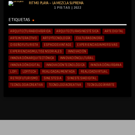
RITMO PLAYA – LA MEZCLA SUPREMA
1 PISTAS | 2022
ETIQUETAS
ARQUITECTURABIOHÍBRIDA
ARQUITECTURASINESTÉSICA
ARTEDIGITAL
ARTEINTERACTIVO
ARTEYTECNOLOGÍA
CULTURASONORA
DISEÑOFUTURISTA
ESPACIOSVINTAGE
EXPERIENCIASINMERSIVAS
EXPERIENCIASMULTISENSORIALES
INNOVACIÓN
INNOVACIÓNARQUITECTÓNICA
INNOVACIÓNCULTURAL
INNOVACIÓNDIGITAL
INNOVACIÓNTECNOLÓGICA
INNOVACIÓNURBANA
LOFI
LOFITECH
REALIDADAUMENTADA
REALIDADVIRTUAL
RETROFUTURISMO
SINESTESIA
SINESTESIADIGITAL
TECNOLOGIACREATIVA
TECNOLOGÍACREATIVA
TECNOLOGÍAYARTE