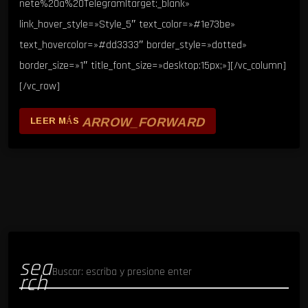
nete%20a%20Telegram|target:_blank»
link_hover_style=»Style_5″ text_color=»#1e73be»
text_hovercolor=»#dd3333″ border_style=»dotted»
border_size=»1″ title_font_size=»desktop:15px;»][/vc_column]
[/vc_row]
ARROW_FORWARD
LEER MÁS
sea
rch