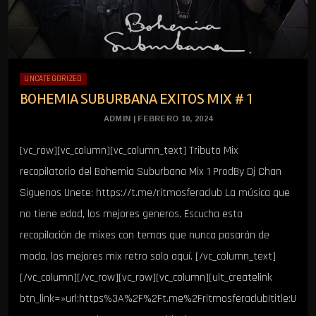
UNCATEGORIZED
BOHEMIA SUBURBANA EXITOS MIX # 1
ADMIN | FEBRERO 10, 2024
[vc_row][vc_column][vc_column_text] Tributo Mix
recopilatorio del Bohemia Suburbana Mix 1 ProdBy Dj Chan
Siguenos Unete: https://t.me/ritmosferaclub La música que
no tiene edad, los mejores generos. Escucha esta
recopilación de mixes con temas que nunca pasarán de
moda, los mejores mix retro solo aquí. [/vc_column_text]
[/vc_column][/vc_row][vc_row][vc_column][ult_createlink
btn_link=»url:https%3A%2F%2Ft.me%2Fritmosferaclub|title:U