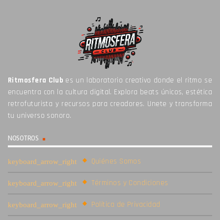
Ritmosfera Club
es un laboratorio creativo donde el ritmo se
encuentra con la cultura digital. Explora beats únicos, estética
retrofuturista y recursos para creadores. Unete y transforma
tu universo sonoro.
NOSOTROS
Quiénes Somos
Términos y Condiciones
Política de Privacidad