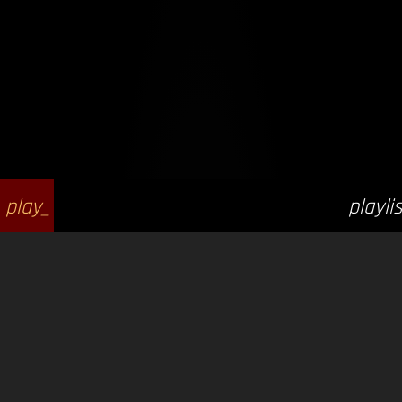
play_
playlis
arrow
t_play