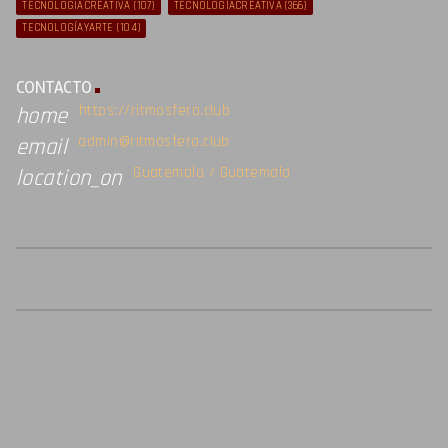
TECNOLOGIACREATIVA
(107)
TECNOLOGÍACREATIVA
(366)
TECNOLOGÍAYARTE
(104)
CONTACTO
https://ritmosfera.club
home
admin@ritmosfera.club
email
Guatemala / Guatemala
location_on