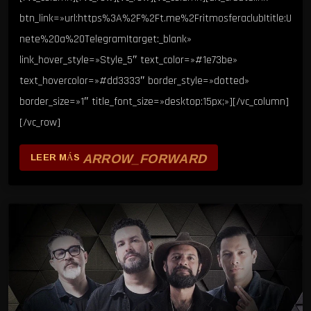
btn_link=»url:https%3A%2F%2Ft.me%2Fritmosferaclub|title:U
nete%20a%20Telegram|target:_blank»
link_hover_style=»Style_5″ text_color=»#1e73be»
text_hovercolor=»#dd3333″ border_style=»dotted»
border_size=»1″ title_font_size=»desktop:15px;»][/vc_column]
[/vc_row]
ARROW_FORWARD
LEER MÁS