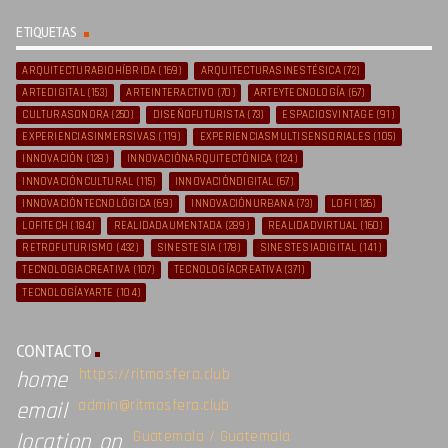
ETIQUETAS
ARQUITECTURABIOHÍBRIDA
(169)
ARQUITECTURASINESTÉSICA
(72)
ARTEDIGITAL
(153)
ARTEINTERACTIVO
(70)
ARTEYTECNOLOGÍA
(67)
CULTURASONORA
(250)
DISEÑOFUTURISTA
(73)
ESPACIOSVINTAGE
(91)
EXPERIENCIASINMERSIVAS
(119)
EXPERIENCIASMULTISENSORIALES
(105)
INNOVACIÓN
(128)
INNOVACIÓNARQUITECTÓNICA
(124)
INNOVACIÓNCULTURAL
(115)
INNOVACIÓNDIGITAL
(67)
INNOVACIÓNTECNOLÓGICA
(69)
INNOVACIÓNURBANA
(73)
LOFI
(126)
LOFITECH
(184)
REALIDADAUMENTADA
(289)
REALIDADVIRTUAL
(160)
RETROFUTURISMO
(432)
SINESTESIA
(178)
SINESTESIADIGITAL
(141)
TECNOLOGIACREATIVA
(107)
TECNOLOGÍACREATIVA
(371)
TECNOLOGÍAYARTE
(104)
CONTACTO
https://ritmosfera.club
home
admin@ritmosfera.club
email
Guatemala / Guatemala
location_on