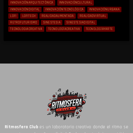
INNOVACIÓNARQUITECTÓNICA
INNOVACIÓNCULTURAL
INNOVACIÓNDIGITAL
INNOVACIÓNTECNOLÓGICA
INNOVACIÓNURBANA
LOFI
LOFITECH
REALIDADAUMENTADA
REALIDADVIRTUAL
RETROFUTURISMO
SINESTESIA
SINESTESIADIGITAL
TECNOLOGIACREATIVA
TECNOLOGÍACREATIVA
TECNOLOGÍAYARTE
Ritmosfera Club
es un laboratorio creativo donde el ritmo se