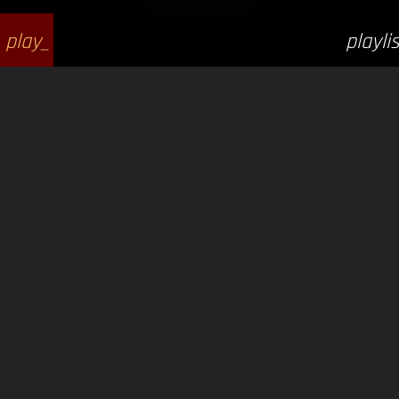
play_
playlis
arrow
t_play