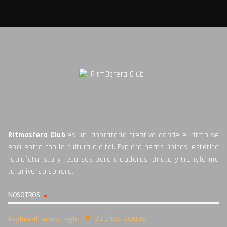
Ritmosfera Club
es un laboratorio creativo donde el ritmo se
encuentra con la cultura digital. Explora beats únicos, estética
retrofuturista y recursos para creadores. Unete y transforma
tu universo sonoro.
NOSOTROS
Quiénes Somos