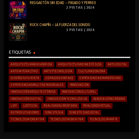
REGGAETÓN SIN EDAD – PASADO Y PERREO
2 PISTAS | 2024
ROCK CHAPÍN – LA FUERZA DEL SONIDO
1 PISTAS | 2024
ETIQUETAS
ARQUITECTURABIOHÍBRIDA
ARQUITECTURASINESTÉSICA
ARTEDIGITAL
ARTEINTERACTIVO
ARTEYTECNOLOGÍA
CULTURASONORA
DISEÑOFUTURISTA
ESPACIOSVINTAGE
EXPERIENCIASINMERSIVAS
EXPERIENCIASMULTISENSORIALES
INNOVACIÓN
INNOVACIÓNARQUITECTÓNICA
INNOVACIÓNCULTURAL
INNOVACIÓNDIGITAL
INNOVACIÓNTECNOLÓGICA
INNOVACIÓNURBANA
LOFI
LOFITECH
REALIDADAUMENTADA
REALIDADVIRTUAL
RETROFUTURISMO
SINESTESIA
SINESTESIADIGITAL
TECNOLOGIACREATIVA
TECNOLOGÍACREATIVA
TECNOLOGÍAYARTE