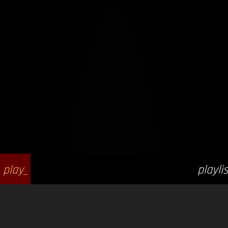
play_
playlis
arrow
t_play