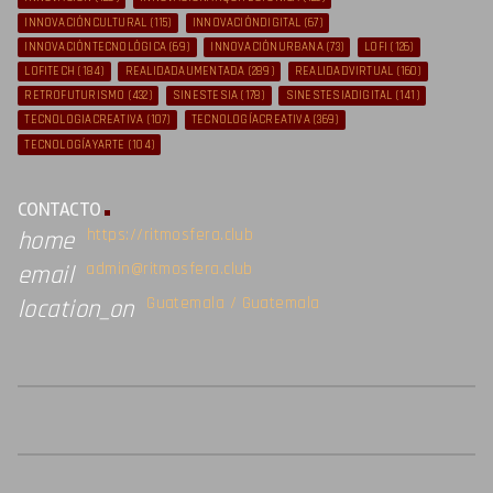
INNOVACIÓNCULTURAL
(115)
INNOVACIÓNDIGITAL
(67)
INNOVACIÓNTECNOLÓGICA
(69)
INNOVACIÓNURBANA
(73)
LOFI
(126)
LOFITECH
(184)
REALIDADAUMENTADA
(289)
REALIDADVIRTUAL
(160)
RETROFUTURISMO
(432)
SINESTESIA
(178)
SINESTESIADIGITAL
(141)
TECNOLOGIACREATIVA
(107)
TECNOLOGÍACREATIVA
(369)
TECNOLOGÍAYARTE
(104)
CONTACTO
https://ritmosfera.club
home
admin@ritmosfera.club
email
Guatemala / Guatemala
location_on