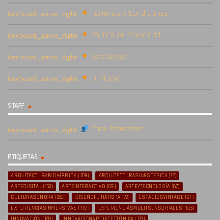
Términos y Condiciones
Política de Privacidad
Escríbenos
Lo Nuevo
STAFF
Crew Ritmosfera
ETIQUETAS
ARQUITECTURABIOHÍBRIDA
(169)
ARQUITECTURASINESTÉSICA
(72)
ARTEDIGITAL
(153)
ARTEINTERACTIVO
(69)
ARTEYTECNOLOGÍA
(67)
CULTURASONORA
(250)
DISEÑOFUTURISTA
(72)
ESPACIOSVINTAGE
(91)
EXPERIENCIASINMERSIVAS
(119)
EXPERIENCIASMULTISENSORIALES
(105)
INNOVACIÓN
(128)
INNOVACIÓNARQUITECTÓNICA
(123)