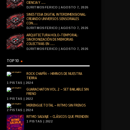
CIENCIA Y ......
DJRITMOSFERICO | AGOSTO 7, 2026
SINESTESIA DIGITAL INTERDIMENSIONAL:
CREANDO UNIVERSOS SENSORIALES
CON......
DJRITMOSFERICO | AGOSTO 7, 2026
ARQUITECTURA HOLO-TEMPORAL:
SINCRONIZACIÓN DE MEMORIAS
COLECTIVAS EN ......
DJRITMOSFERICO | AGOSTO 7, 2026
TOP 10
ROCK CHAPÍN – HIMNOS DE NUESTRA
TIERRA
1 PISTAS | 2024
GUARACHATON VOL. 2 – SET BAILABLE SIN
FRENO
1 PISTAS | 2022
MERENGUE TOTAL – RITMO SIN FRENOS
2 PISTAS | 2024
RITMO SALVAJE – CLÁSICOS QUE PRENDEN
1 PISTAS | 2022