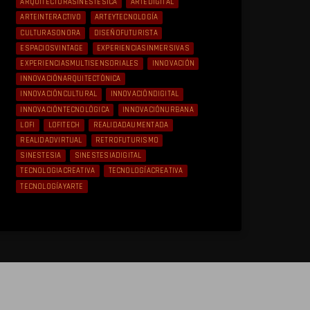
ARQUITECTURASINESTÉSICA
ARTEDIGITAL
ARTEINTERACTIVO
ARTEYTECNOLOGÍA
CULTURASONORA
DISEÑOFUTURISTA
ESPACIOSVINTAGE
EXPERIENCIASINMERSIVAS
EXPERIENCIASMULTISENSORIALES
INNOVACIÓN
INNOVACIÓNARQUITECTÓNICA
INNOVACIÓNCULTURAL
INNOVACIÓNDIGITAL
INNOVACIÓNTECNOLÓGICA
INNOVACIÓNURBANA
LOFI
LOFITECH
REALIDADAUMENTADA
REALIDADVIRTUAL
RETROFUTURISMO
SINESTESIA
SINESTESIADIGITAL
TECNOLOGIACREATIVA
TECNOLOGÍACREATIVA
TECNOLOGÍAYARTE