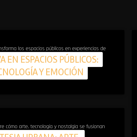
ansforma los espacios públicos en experiencias de
A EN ESPACIOS PÚBLICOS:
todos tus sentidos.
CNOLOGÍA Y EMOCIÓN
e cómo arte, tecnología y nostalgia se fusionan
iencias sensoriales únicas.