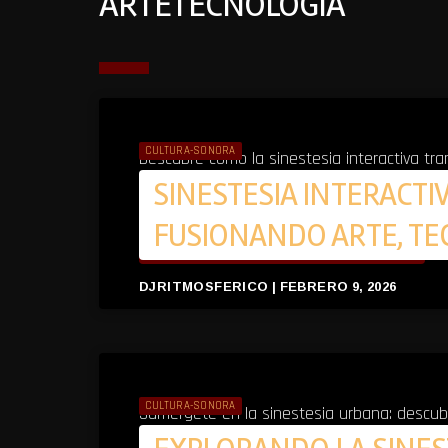
ARTETECNOLOGÍA
CULTURA-SONORA
Descubre cómo la sinestesia interactiva tr
SINESTESIA INTERACTIV
arte, tecnología y emoción que despiertan 
FUSIONANDO ARTE, TE
ARROW_FORWARD
LEER MÁS
DJRITMOSFERICO | FEBRERO 9, 2026
CULTURA-SONORA
Sumérgete en la sinestesia urbana: descubr
para transformar espacios públicos en exper