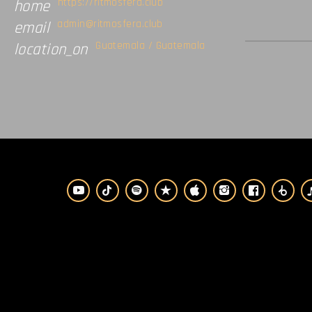
https://ritmosfera.club
home
admin@ritmosfera.club
email
Guatemala / Guatemala
location_on