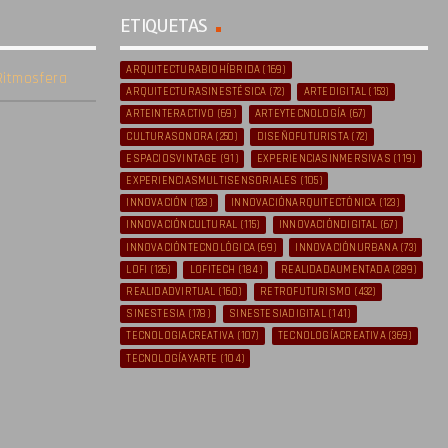
ETIQUETAS
ARQUITECTURABIOHÍBRIDA
(169)
itmosfera
ARQUITECTURASINESTÉSICA
(72)
ARTEDIGITAL
(153)
ARTEINTERACTIVO
(69)
ARTEYTECNOLOGÍA
(67)
CULTURASONORA
(250)
DISEÑOFUTURISTA
(72)
ESPACIOSVINTAGE
(91)
EXPERIENCIASINMERSIVAS
(119)
EXPERIENCIASMULTISENSORIALES
(105)
INNOVACIÓN
(128)
INNOVACIÓNARQUITECTÓNICA
(123)
INNOVACIÓNCULTURAL
(115)
INNOVACIÓNDIGITAL
(67)
INNOVACIÓNTECNOLÓGICA
(69)
INNOVACIÓNURBANA
(73)
LOFI
(126)
LOFITECH
(184)
REALIDADAUMENTADA
(289)
REALIDADVIRTUAL
(160)
RETROFUTURISMO
(432)
SINESTESIA
(178)
SINESTESIADIGITAL
(141)
TECNOLOGIACREATIVA
(107)
TECNOLOGÍACREATIVA
(369)
TECNOLOGÍAYARTE
(104)