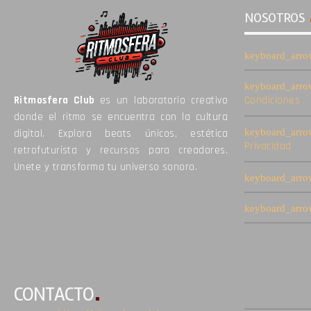
NOSOTROS
Ritmosfera Club
es un laboratorio creativo
Condiciones
donde el ritmo se encuentra con la cultura
digital. Explora beats únicos, estética
Privacidad
retrofuturista y recursos para creadores.
Unete y transforma tu universo sonoro.
CONTACTO