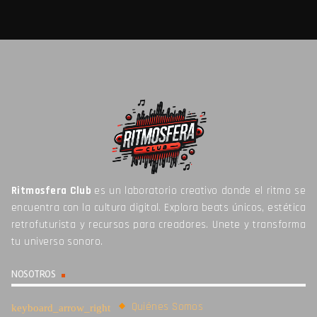
Ritmosfera Club
es un laboratorio creativo donde el ritmo se
encuentra con la cultura digital. Explora beats únicos, estética
retrofuturista y recursos para creadores. Unete y transforma
tu universo sonoro.
NOSOTROS
Quiénes Somos