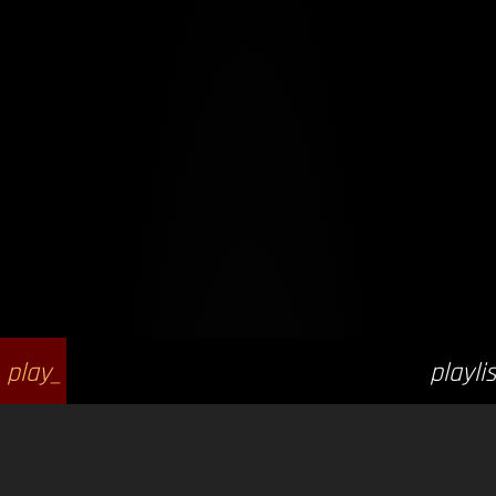
play_
playlis
arrow
t_play