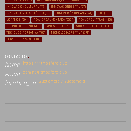
INNOVACIÓN
(128)
INNOVACIÓNARQUITECTÓNICA
(126)
INNOVACIÓNCULTURAL
(115)
INNOVACIÓNDIGITAL
(67)
INNOVACIÓNTECNOLÓGICA
(69)
INNOVACIÓNURBANA
(74)
LOFI
(126)
LOFITECH
(184)
REALIDADAUMENTADA
(289)
REALIDADVIRTUAL
(160)
RETROFUTURISMO
(433)
SINESTESIA
(178)
SINESTESIADIGITAL
(141)
TECNOLOGIACREATIVA
(107)
TECNOLOGÍACREATIVA
(371)
TECNOLOGÍAYARTE
(105)
CONTACTO
https://ritmosfera.club
home
admin@ritmosfera.club
email
Guatemala / Guatemala
location_on