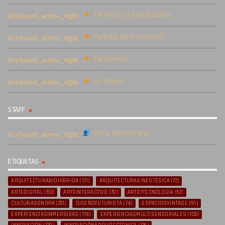
Términos y Condiciones
Política de Privacidad
Escríbenos
Lo Nuevo
STAFF
Crew Ritmosfera
ETIQUETAS
ARQUITECTURABIOHÍBRIDA
(171)
ARQUITECTURASINESTÉSICA
(72)
ARTEDIGITAL
(153)
ARTEINTERACTIVO
(70)
ARTEYTECNOLOGÍA
(67)
CULTURASONORA
(251)
DISEÑOFUTURISTA
(74)
ESPACIOSVINTAGE
(91)
EXPERIENCIASINMERSIVAS
(119)
EXPERIENCIASMULTISENSORIALES
(105)