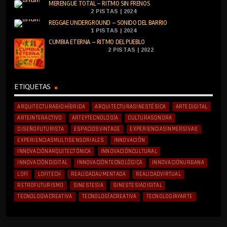
MERENGUE TOTAL – RITMO SIN FRENOS
2 PISTAS | 2024
REGGAE UNDERGROUND – SONIDO DEL BARRIO
1 PISTAS | 2024
CUMBIA ETERNA – RITMO DEL PUEBLO
2 PISTAS | 2022
ETIQUETAS
ARQUITECTURABIOHÍBRIDA
ARQUITECTURASINESTÉSICA
ARTEDIGITAL
ARTEINTERACTIVO
ARTEYTECNOLOGÍA
CULTURASONORA
DISEÑOFUTURISTA
ESPACIOSVINTAGE
EXPERIENCIASINMERSIVAS
EXPERIENCIASMULTISENSORIALES
INNOVACIÓN
INNOVACIÓNARQUITECTÓNICA
INNOVACIÓNCULTURAL
INNOVACIÓNDIGITAL
INNOVACIÓNTECNOLÓGICA
INNOVACIÓNURBANA
LOFI
LOFITECH
REALIDADAUMENTADA
REALIDADVIRTUAL
RETROFUTURISMO
SINESTESIA
SINESTESIADIGITAL
TECNOLOGIACREATIVA
TECNOLOGÍACREATIVA
TECNOLOGÍAYARTE