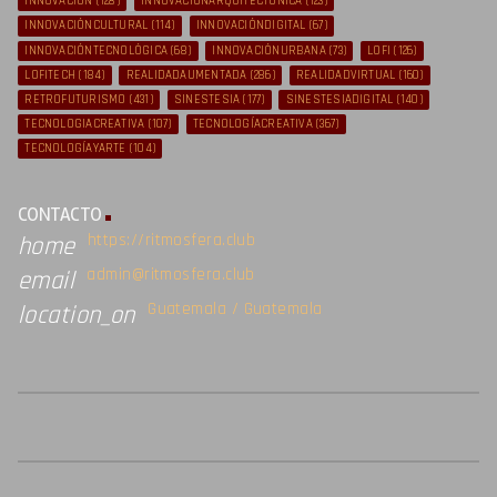
INNOVACIÓN
(128)
INNOVACIÓNARQUITECTÓNICA
(123)
INNOVACIÓNCULTURAL
(114)
INNOVACIÓNDIGITAL
(67)
INNOVACIÓNTECNOLÓGICA
(68)
INNOVACIÓNURBANA
(73)
LOFI
(126)
LOFITECH
(184)
REALIDADAUMENTADA
(286)
REALIDADVIRTUAL
(160)
RETROFUTURISMO
(431)
SINESTESIA
(177)
SINESTESIADIGITAL
(140)
TECNOLOGIACREATIVA
(107)
TECNOLOGÍACREATIVA
(367)
TECNOLOGÍAYARTE
(104)
CONTACTO
https://ritmosfera.club
home
admin@ritmosfera.club
email
Guatemala / Guatemala
location_on