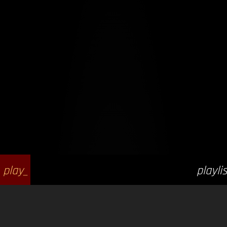
play_
playlis
arrow
t_play