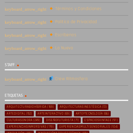
Términos y Condiciones
Política de Privacidad
Escríbenos
Lo Nuevo
STAFF
Crew Ritmosfera
ETIQUETAS
ARQUITECTURABIOHÍBRIDA
(169)
ARQUITECTURASINESTÉSICA
(72)
ARTEDIGITAL
(152)
ARTEINTERACTIVO
(69)
ARTEYTECNOLOGÍA
(66)
CULTURASONORA
(249)
DISEÑOFUTURISTA
(71)
ESPACIOSVINTAGE
(91)
EXPERIENCIASINMERSIVAS
(119)
EXPERIENCIASMULTISENSORIALES
(104)