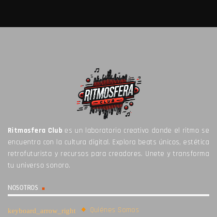
Ritmosfera Club
es un laboratorio creativo donde el ritmo se
encuentra con la cultura digital. Explora beats únicos, estética
retrofuturista y recursos para creadores. Unete y transforma
tu universo sonoro.
NOSOTROS
Quiénes Somos