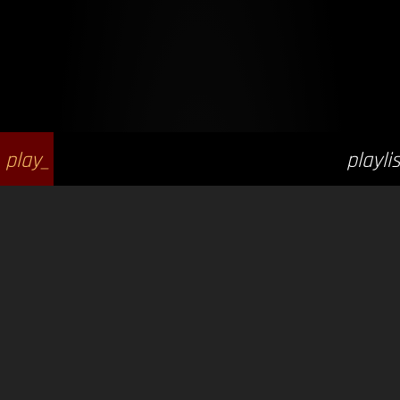
play_
playlis
arrow
t_play