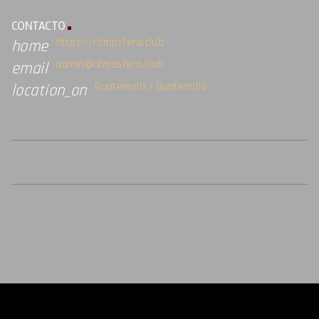
CONTACTO
https://ritmosfera.club
home
admin@ritmosfera.club
email
Guatemala / Guatemala
location_on