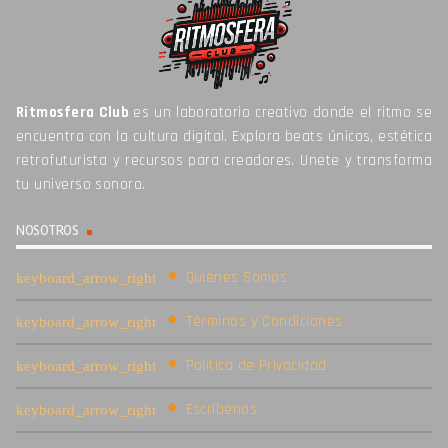
Ritmosfera Club
es un laboratorio creativo donde el ritmo se
encuentra con la cultura digital. Explora beats únicos, estética
retrofuturista y recursos para creadores. Unete y transforma
tu universo sonoro.
NOSOTROS
Quiénes Somos
Términos y Condiciones
Política de Privacidad
Escríbenos