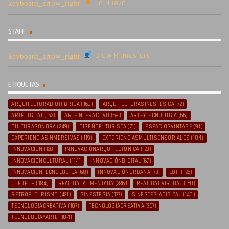
Lo Nuevo
STAFF
Crew Ritmosfera
ETIQUETAS
ARQUITECTURABIOHÍBRIDA
(169)
ARQUITECTURASINESTÉSICA
(72)
ARTEDIGITAL
(152)
ARTEINTERACTIVO
(69)
ARTEYTECNOLOGÍA
(66)
CULTURASONORA
(249)
DISEÑOFUTURISTA
(71)
ESPACIOSVINTAGE
(91)
EXPERIENCIASINMERSIVAS
(119)
EXPERIENCIASMULTISENSORIALES
(104)
INNOVACIÓN
(128)
INNOVACIÓNARQUITECTÓNICA
(123)
INNOVACIÓNCULTURAL
(114)
INNOVACIÓNDIGITAL
(67)
INNOVACIÓNTECNOLÓGICA
(68)
INNOVACIÓNURBANA
(73)
LOFI
(126)
LOFITECH
(184)
REALIDADAUMENTADA
(286)
REALIDADVIRTUAL
(160)
RETROFUTURISMO
(431)
SINESTESIA
(177)
SINESTESIADIGITAL
(140)
TECNOLOGIACREATIVA
(107)
TECNOLOGÍACREATIVA
(367)
TECNOLOGÍAYARTE
(104)